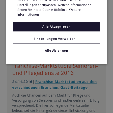
Eltern wollen für Ihre Kinder nur das Beste - und
Einstellungen anzupassen. Weitere Informationen
genau hier liegt eine große Chance für die erfolgreiche
finden Sie in der Cookie-Richtlinie.
Weitere
Selbständigkeit. Der hier vorliegende Report zeigt die
Informationen
Entwicklungen und Trends dieser Branche und
beleuchtet die Hintergründe dieser Entwicklung.
Alle Akzeptieren
WEITERLESEN
Einstellungen Verwalten
Alle Ablehnen
FRANCHISE-MARKTSTUDIEN
Franchise-Marktstudie Senioren-
und Pflegedienste 2016
24.11.2016
Franchise-Marktstudien aus den
|
verschiedenen Branchen
Gast-Beiträge
,
Auch die Chancen auf dem Markt für Pflege und
Versorgung von Senioren sind mittlerweile sehr Erfolg
versprechend. Die hier vorliegende Marktstudie
beleuchtet die Hintergründe dieser Entwicklung und