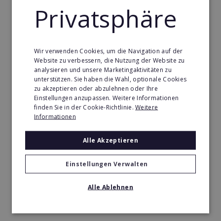
Privatsphäre
Reinigung & Reparatur Franchise
Senioren- & Pflegedienste Franchise
Sport Franchise
Wir verwenden Cookies, um die Navigation auf der
Website zu verbessern, die Nutzung der Website zu
Standortnachfolge
analysieren und unsere Marketingaktivitäten zu
unterstützen. Sie haben die Wahl, optionale Cookies
Telekommunikation Franchise
zu akzeptieren oder abzulehnen oder Ihre
Einstellungen anzupassen. Weitere Informationen
Tier- & Zoobedarf Franchise
finden Sie in der Cookie-Richtlinie.
Weitere
Informationen
Transport & Spedition Franchise
Vertriebsfranchise
Alle Akzeptieren
Einstellungen Verwalten
Was sind die beliebtesten Franchise-
Alle Ablehnen
Branchen