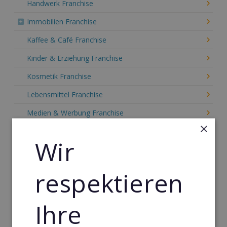
Handwerk Franchise
Immobilien Franchise
Kaffee & Café Franchise
Kinder & Erziehung Franchise
Kosmetik Franchise
Lebensmittel Franchise
Medien & Werbung Franchise
×
Möbel & Einrichtung Franchise
Wir
Mode & Schmuck Franchise
Nachhilfe & Weiterbildung Franchise
respektieren
Partnervermittlung & Dating Franchise
Ihre
Personal & Management Franchise
Pizza Franchise