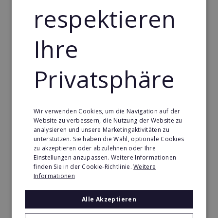
besonders geachtet werden sollte.
respektieren
Ihre
Privatsphäre
Wir verwenden Cookies, um die Navigation auf der
Website zu verbessern, die Nutzung der Website zu
analysieren und unsere Marketingaktivitäten zu
unterstützen. Sie haben die Wahl, optionale Cookies
zu akzeptieren oder abzulehnen oder Ihre
Einstellungen anzupassen. Weitere Informationen
Checkliste: Ist meine Geschäftsidee
finden Sie in der Cookie-Richtlinie.
Weitere
Informationen
franchisetauglich?
Eine geplante Firmenexpansion ist ein guter
Alle Akzeptieren
Zeitpunkt, um sich Gedanken zu machen, welche
Wachstumsstrategie sich für das jeweilige