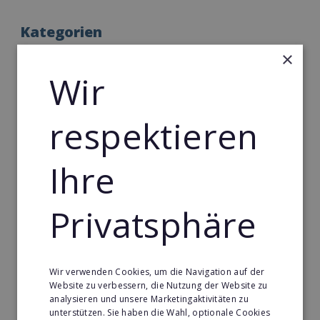
Kategorien
×
Franchise-Unternehmen A-Z
Wir
Top Franchise-Konzepte
respektieren
Neue Franchise-Ideen
Homeoffice Franchises
Ihre
Teilzeit-Franchise
Franchise zum Mini-Budget
Privatsphäre
Internationale Unternehmen
Franchise ohne Personal
Wir verwenden Cookies, um die Navigation auf der
Franchise für Führungskräfte
Website zu verbessern, die Nutzung der Website zu
analysieren und unsere Marketingaktivitäten zu
Master-Franchise
unterstützen. Sie haben die Wahl, optionale Cookies