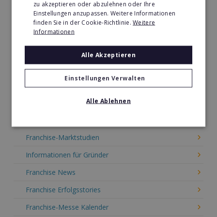
zu akzeptieren oder abzulehnen oder Ihre
Master-Franchisechance außerhalb von Deutschland
Einstellungen anzupassen. Weitere Informationen
finden Sie in der Cookie-Richtlinie.
Weitere
Franchise-Unternehmen Deutschland
Informationen
Mitglieder im Franchise-Verband
Alle Akzeptieren
Franchise Informationen
Einstellungen Verwalten
Alle Ablehnen
Informationen
Franchise Direkt Blog
Franchise-Marktstudien
Informationen für Gründer
Franchise News
Franchise Erfolgsstories
Franchise-Messe Kalender