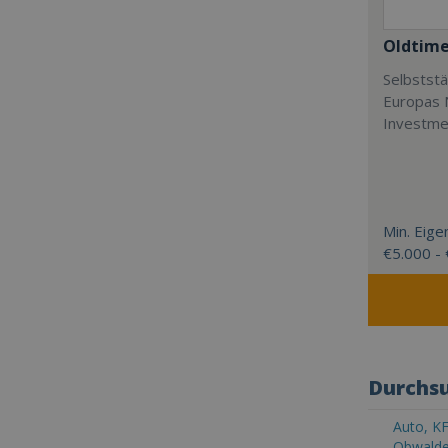
Oldtime
Selbststä
Europas N
Investme
Min. Eigen
€5.000 -
Durchsu
Auto, KF
Obwald