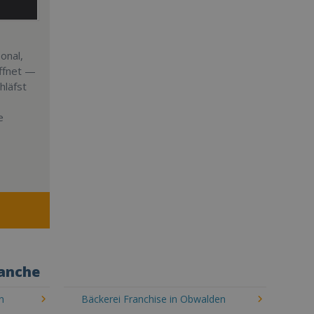
onal,
öffnet —
hläfst
e
ranche
n
Bäckerei Franchise in Obwalden