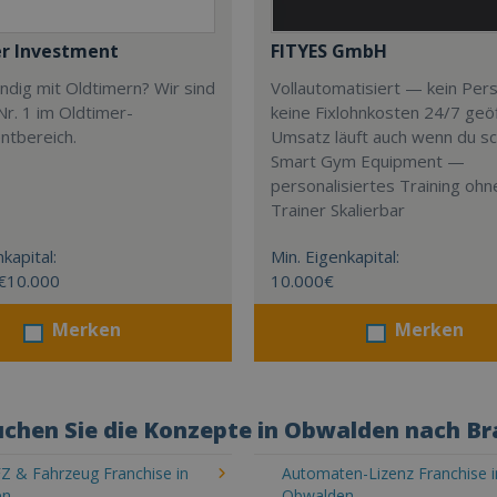
r Investment
FITYES GmbH
ndig mit Oldtimern? Wir sind
Vollautomatisiert — kein Pers
r. 1 im Oldtimer-
keine Fixlohnkosten 24/7 ge
ntbereich.
Umsatz läuft auch wenn du sc
Smart Gym Equipment —
personalisiertes Training ohn
Trainer Skalierbar
kapital:
Min. Eigenkapital:
 €10.000
10.000€
Merken
Merken
chen Sie die Konzepte in Obwalden nach B
Z & Fahrzeug Franchise in
Automaten-Lizenz Franchise i
en
Obwalden