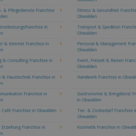
- & Pflegedienste Franchise
Fitness & Gesundheit Franchis
lden
Obwalden
enstleistungsfranchise in
Transport & Spedition Franchi
en
Obwalden
 & Internet Franchise in
Personal & Management Fran
en
Obwalden
 & Consulting Franchise in
Event, Freizeit & Reisen Franc
en
Obwalden
 & Haustechnik Franchise in
Handwerk Franchise in Obwal
en
munikation Franchise in
Gastronomie & Bringdienst F
en
in Obwalden
& Café Franchise in Obwalden
Tier- & Zoobedarf Franchise i
Obwalden
 Erziehung Franchise in
Kosmetik Franchise in Obwal
en