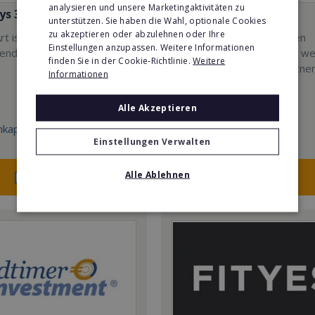
analysieren und unsere Marketingaktivitäten zu
s 3D TrickArt
QUESADILLA
unterstützen. Sie haben die Wahl, optionale Cookies
zu akzeptieren oder abzulehnen oder Ihre
rt ist der neue Mega-
Jetzt Gastgeber im eigenen
Einstellungen anzupassen. Weitere Informationen
rend für die ganze Familie.
mexikanischen Restaurant we
finden Sie in der Cookie-Richtlinie.
Weitere
mit einem erfahrenen Partner
Informationen
Seite.
Alle Akzeptieren
kapital:
Min. Eigenkapital:
Einstellungen Verwalten
€
50.000€
Merken
Merken
Alle Ablehnen