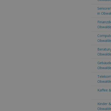
Senioren
in Obwa
Finanzdi
Obwald
Computer
Obwald
Beratung
Obwald
Gebäude
Obwald
Telekom
Obwald
Kaffee 
Kinder &
Obwald