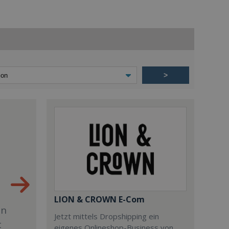
>
LION & CROWN E-Com
en
Jetzt mittels Dropshipping ein
t
eigenes Onlineshop-Business von