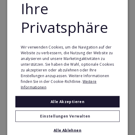
Ihre
Privatsphäre
Wir verwenden Cookies, um die Navigation auf der
Website zu verbessern, die Nutzung der Website zu
Card Group International
analysieren und unsere Marketingaktivitäten zu
unterstützen. Sie haben die Wahl, optionale Cookies
Werden Sie Unternehmer mit einem weltführenden
zu akzeptieren oder abzulehnen oder Ihre
Franchisesystem!
Einstellungen anzupassen. Weitere Informationen
finden Sie in der Cookie-Richtlinie.
Weitere
Min. Eigenkapital:
Informationen
12.000 €
Alle Akzeptieren
Merken
Einstellungen Verwalten
Durchsuchen Sie die Konzepte in
Alle Ablehnen