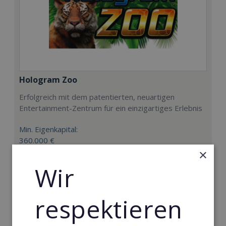
Hologram Zoo
Erfolgreich mit dem patentierten, neuartigen
Entertainment-Zentrum für ein einzigartiges Erlebnis
Min. Eigenkapital:
360.000 €
×
Merken
Wir
respektieren