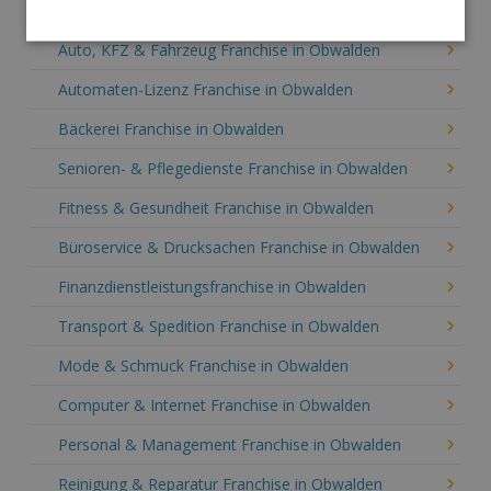
Obwalden nach Branche
Auto, KFZ & Fahrzeug Franchise in Obwalden
Automaten-Lizenz Franchise in Obwalden
Bäckerei Franchise in Obwalden
Senioren- & Pflegedienste Franchise in Obwalden
Fitness & Gesundheit Franchise in Obwalden
Büroservice & Drucksachen Franchise in Obwalden
Finanzdienstleistungsfranchise in Obwalden
Transport & Spedition Franchise in Obwalden
Mode & Schmuck Franchise in Obwalden
Computer & Internet Franchise in Obwalden
Personal & Management Franchise in Obwalden
Reinigung & Reparatur Franchise in Obwalden