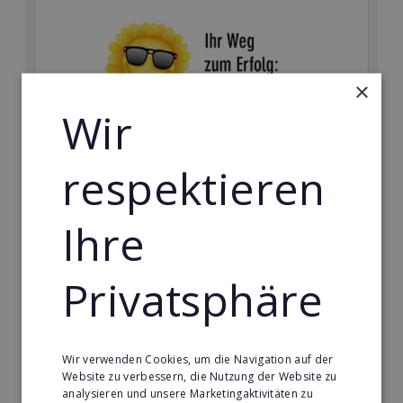
×
Wir
respektieren
Card Group International
Ihre
Werden Sie Unternehmer mit einem weltführenden
Franchisesystem!
Privatsphäre
Min. Eigenkapital:
12.000 €
Merken
Wir verwenden Cookies, um die Navigation auf der
Website zu verbessern, die Nutzung der Website zu
analysieren und unsere Marketingaktivitäten zu