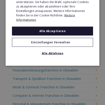
unterstützen. Sie haben die Wahl, optionale Cookies
Durchsuchen Sie die Konzepte in
zu akzeptieren oder abzulehnen oder Ihre
Obwalden nach Branche
Einstellungen anzupassen. Weitere Informationen
finden Sie in der Cookie-Richtlinie.
Weitere
Auto, KFZ & Fahrzeug Franchise in Obwalden
Informationen
Automaten-Lizenz Franchise in Obwalden
Alle Akzeptieren
Bäckerei Franchise in Obwalden
Einstellungen Verwalten
Senioren- & Pflegedienste Franchise in Obwalden
Alle Ablehnen
Fitness & Gesundheit Franchise in Obwalden
Büroservice & Drucksachen Franchise in Obwalden
Finanzdienstleistungsfranchise in Obwalden
Transport & Spedition Franchise in Obwalden
Mode & Schmuck Franchise in Obwalden
Computer & Internet Franchise in Obwalden
Personal & Management Franchise in Obwalden