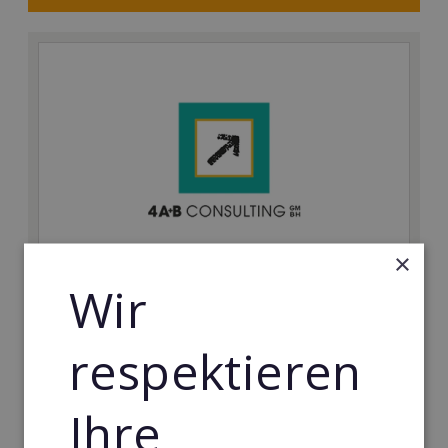
×
Wir
4A+B
Ohne Vorkenntnisse ein lukratives Unternehmen in
respektieren
einem der profitabelsten Märkte weltweit gründen
Min. Eigenkapital:
Ihre
14.500€