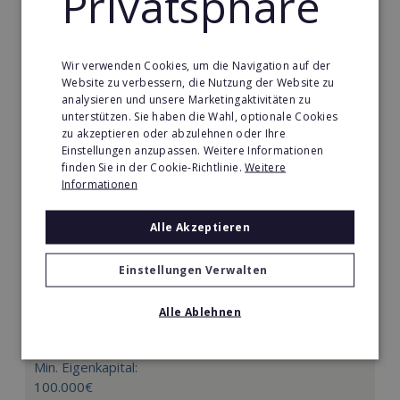
Privatsphäre
Merken
Wir verwenden Cookies, um die Navigation auf der
Website zu verbessern, die Nutzung der Website zu
analysieren und unsere Marketingaktivitäten zu
unterstützen. Sie haben die Wahl, optionale Cookies
zu akzeptieren oder abzulehnen oder Ihre
Einstellungen anzupassen. Weitere Informationen
finden Sie in der Cookie-Richtlinie.
Weitere
Informationen
Alle Akzeptieren
Einstellungen Verwalten
Mindways 3D TrickArt
3D TrickArt ist der neue Mega-Freizeittrend für die
Alle Ablehnen
ganze Familie.
Min. Eigenkapital:
100.000€