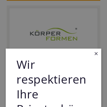
×
Wir
Körperformen EMS
respektieren
Körperformen - Erfolg mit medizinisch erprobtem
EMS-Equipment. Hier mehr erfahren
Ihre
Min. Eigenkapital:
5.000€