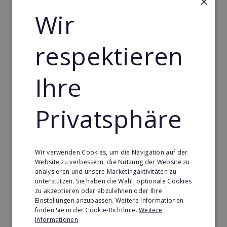
×
Wir
respektieren
Ihre
Privatsphäre
Körperformen EMS
Wir verwenden Cookies, um die Navigation auf der
Website zu verbessern, die Nutzung der Website zu
Körperformen - Erfolg mit medizinisch erprobtem
analysieren und unsere Marketingaktivitäten zu
EMS-Equipment. Hier mehr erfahren
unterstützen. Sie haben die Wahl, optionale Cookies
zu akzeptieren oder abzulehnen oder Ihre
Min. Eigenkapital:
Einstellungen anzupassen. Weitere Informationen
5.000€
finden Sie in der Cookie-Richtlinie.
Weitere
Informationen