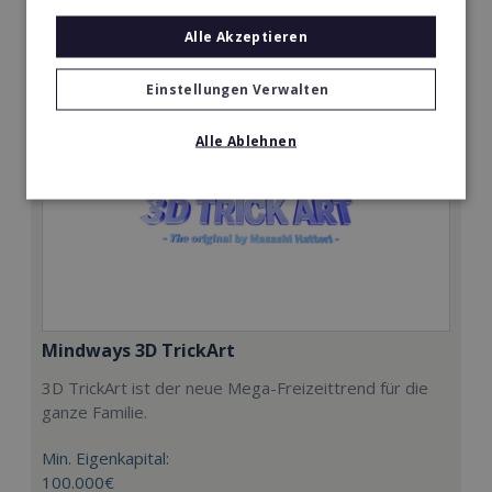
Merken
Alle Akzeptieren
Einstellungen Verwalten
Alle Ablehnen
Mindways 3D TrickArt
3D TrickArt ist der neue Mega-Freizeittrend für die
ganze Familie.
Min. Eigenkapital:
100.000€