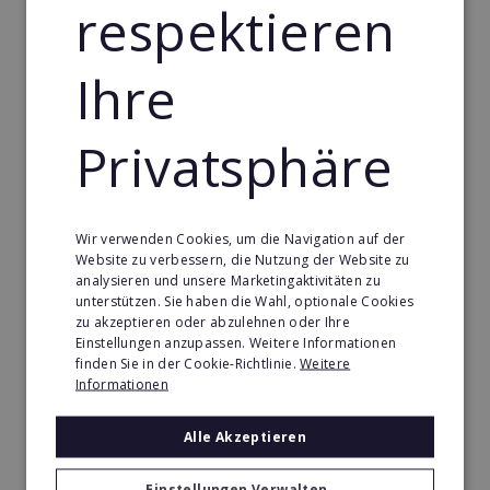
respektieren
Miete oder Pacht für die Geschäftsräume
und/oder Ladenfläche
Ihre
Kosten für Umbau und Renovierung
Privatsphäre
Inventar und Ausstattung
Gehälter für Angestellte
Ihr eigenes Gehalt
Wir verwenden Cookies, um die Navigation auf der
Website zu verbessern, die Nutzung der Website zu
Nebenkosten wie Strom, Wasser, Gas,
analysieren und unsere Marketingaktivitäten zu
Internetverbindung, etc.
unterstützen. Sie haben die Wahl, optionale Cookies
Eher selten schaffen Neugründer es, in den
zu akzeptieren oder abzulehnen oder Ihre
Einstellungen anzupassen. Weitere Informationen
ersten Monaten nach der Eröffnung schon ein
finden Sie in der Cookie-Richtlinie.
Weitere
Plus zu erwirtschaften. Tatsächlich sollte das
Informationen
Ziel eher sein, auf Null rauszukommen. Es ist
daher ratsam, einen Finanzplan
Alle Akzeptieren
vorausschauend und für ein ganzen
Einstellungen Verwalten