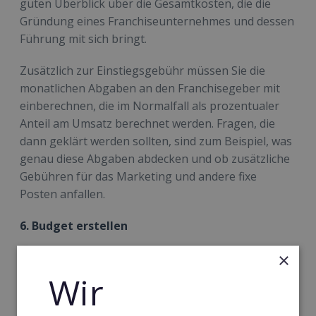
guten Überblick über die Gesamtkosten, die die
Gründung eines Franchiseunternehmes und dessen
Führung mit sich bringt.
Zusätzlich zur Einstiegsgebühr müssen Sie die
monatlichen Abgaben an den Franchisegeber mit
einberechnen, die im Normalfall als prozentualer
Anteil am Umsatz berechnet werden. Fragen, die
dann geklärt werden sollten, sind zum Beispiel, was
genau diese Abgaben abdecken und ob zusätzliche
Gebühren für das Marketing und andere fixe
Posten anfallen.
6. Budget erstellen
×
Nachdem Sie geklärt haben, welche Kosten und
Gebühren monatlich an den Franchisegeber zu
Wir
entrichten sind, können Sie andere Kostenfaktoren
in Ihren Finanzplan einbeziehen: