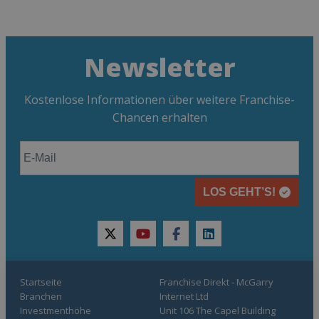
Newsletter
Kostenlose Informationen über weitere Franchise-
Chancen erhalten
LOS GEHT’S!
twitter
youtube
facebook
linkedin
Startseite
Franchise Direkt - McGarry
Branchen
Internet Ltd
Investmenthöhe
Unit 106 The Capel Building