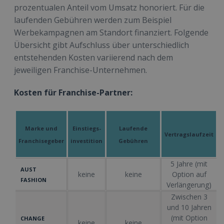
prozentualen Anteil vom Umsatz honoriert. Für die
laufenden Gebühren werden zum Beispiel
Werbekampagnen am Standort finanziert. Folgende
Übersicht gibt Aufschluss über unterschiedlich
entstehenden Kosten variierend nach dem
jeweiligen Franchise-Unternehmen.
Kosten für Franchise-Partner:
Marke und
Einstiegs-
Laufende
Vertragslaufzeit
Franchisegeber
investition
Gebühren
5 Jahre (mit
AUST
keine
keine
Option auf
FASHION
Verlängerung)
Zwischen 3
und 10 Jahren
(mit Option
CHANGE
keine
keine