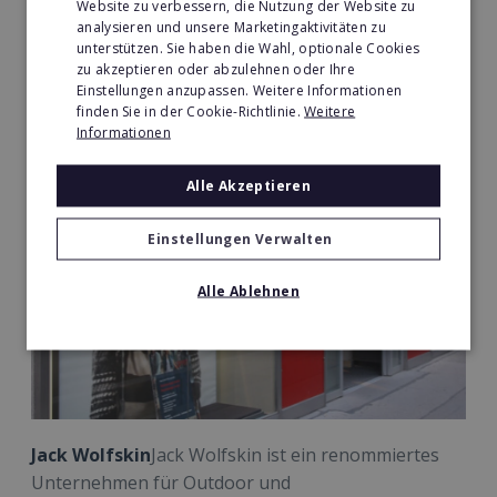
spiegelt sich auch in den Kollektionen wieder. Esprit
Website zu verbessern, die Nutzung der Website zu
analysieren und unsere Marketingaktivitäten zu
betreibt in mehr als 40 Ländern 900 eigene Stores
unterstützen. Sie haben die Wahl, optionale Cookies
und ist etwa bei 7.800 Wholesale-Partnern vertreten
zu akzeptieren oder abzulehnen oder Ihre
und wächst stetig weiter.
Einstellungen anzupassen. Weitere Informationen
finden Sie in der Cookie-Richtlinie.
Weitere
Informationen
Alle Akzeptieren
Einstellungen Verwalten
Alle Ablehnen
Jack Wolfskin
Jack Wolfskin ist ein renommiertes
Unternehmen für Outdoor und