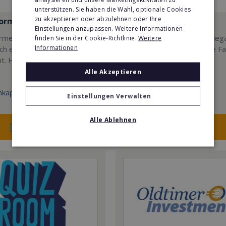
unterstützen. Sie haben die Wahl, optionale Cookies
zu akzeptieren oder abzulehnen oder Ihre
formen EMS
Mindways 3D TrickArt
Einstellungen anzupassen. Weitere Informationen
men - Erfolg mit
3D TrickArt ist der neue Meg
finden Sie in der Cookie-Richtlinie.
Weitere
Informationen
sch erprobtem EMS-
Freizeittrend für die ganze Fa
t. Hier mehr erfahren
Alle Akzeptieren
kapital:
Min. Eigenkapital:
Einstellungen Verwalten
100.000€
Alle Ablehnen
Merken
Merken