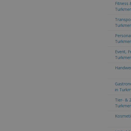
Fitness 
Turkmen
Transpor
Turkmen
Persona
Turkmen
Event, F
Turkmen
Handwer
Gastron
in Turk
Tier- & 
Turkmen
Kosmeti