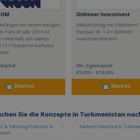
OOM
Oldtimer Investment
Anfängen mit einem einzigen
Selbstständig mit Oldtimern? 
in Paris im Jahr 2019 ist
Europas Nr. 1 im Oldtimer-
m innerhalb von sieben
Investmentbereich.
f 117 Standorte weltweit
hsen
kapital:
Min. Eigenkapital:
€5.000 - €10.000
Merken
Merken
chen Sie die Konzepte in Turkmenistan nac
Z & Fahrzeug Franchise in
Bäckerei Franchise in Turkme
istan