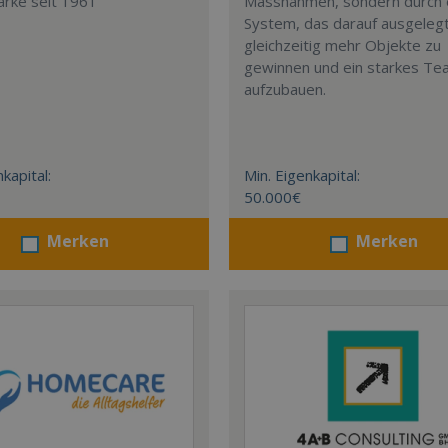
arke seit 1961
Massnahmen, sondern durch 
System, das darauf ausgelegt 
gleichzeitig mehr Objekte zu
gewinnen und ein starkes T
aufzubauen.
kapital:
Min. Eigenkapital:
50.000€
Merken
Merken