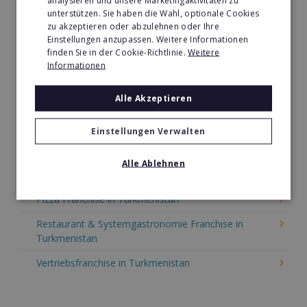
analysieren und unsere Marketingaktivitäten zu
Tier- & Zoobedarf Franchise in Turkmenistan
unterstützen. Sie haben die Wahl, optionale Cookies
Immobilien Franchise in Turkmenistan
zu akzeptieren oder abzulehnen oder Ihre
Einstellungen anzupassen. Weitere Informationen
Kinder & Erziehung Franchise in Turkmenistan
finden Sie in der Cookie-Richtlinie.
Weitere
Informationen
Kosmetik Franchise in Turkmenistan
Alle Akzeptieren
Lebensmittel Franchise in Turkmenistan
Medien & Werbung Franchise in Turkmenistan
Einstellungen Verwalten
Möbel & Einrichtung Franchise in Turkmenistan
Alle Ablehnen
Nachhilfe & Weiterbildung Franchise in Turkmenistan
Pizza Franchise in Turkmenistan
Restaurant & Systemgastronomie Franchise in
Turkmenistan
Vertriebsfranchise in Turkmenistan