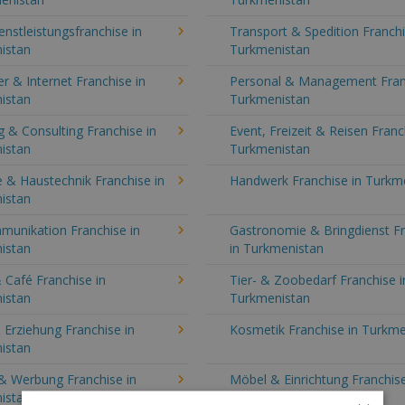
enstleistungsfranchise in
Transport & Spedition Franchi
istan
Turkmenistan
 & Internet Franchise in
Personal & Management Fran
istan
Turkmenistan
 & Consulting Franchise in
Event, Freizeit & Reisen Franc
istan
Turkmenistan
 & Haustechnik Franchise in
Handwerk Franchise in Turkm
istan
munikation Franchise in
Gastronomie & Bringdienst F
istan
in Turkmenistan
 Café Franchise in
Tier- & Zoobedarf Franchise i
istan
Turkmenistan
 Erziehung Franchise in
Kosmetik Franchise in Turkme
istan
& Werbung Franchise in
Möbel & Einrichtung Franchise
istan
Turkmenistan