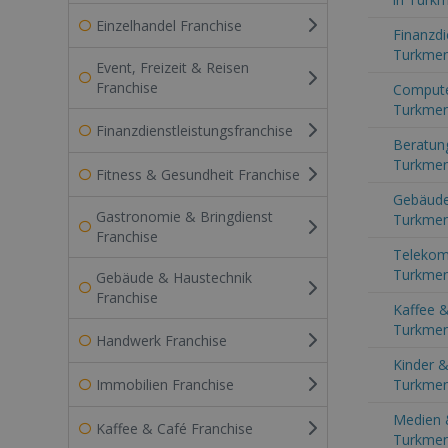
Einzelhandel Franchise
Finanzdi
Turkmen
Event, Freizeit & Reisen
Franchise
Computer
Turkmen
Finanzdienstleistungsfranchise
Beratung
Turkmen
Fitness & Gesundheit Franchise
Gebäude
Gastronomie & Bringdienst
Turkmen
Franchise
Telekom
Turkmen
Gebäude & Haustechnik
Franchise
Kaffee &
Turkmen
Handwerk Franchise
Kinder &
Immobilien Franchise
Turkmen
Medien 
Kaffee & Café Franchise
Turkmen