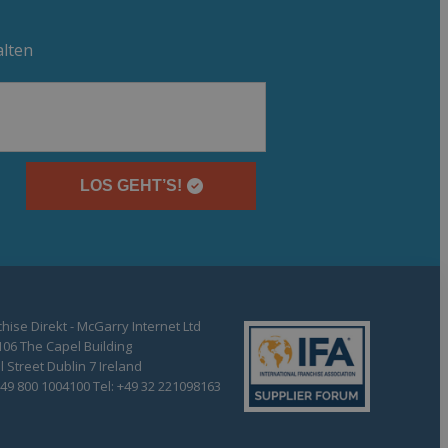
alten
LOS GEHT’S!
hise Direkt - McGarry Internet Ltd
106 The Capel Building
 Street Dublin 7 Ireland
+49 800 1004100 Tel: +49 32 221098163