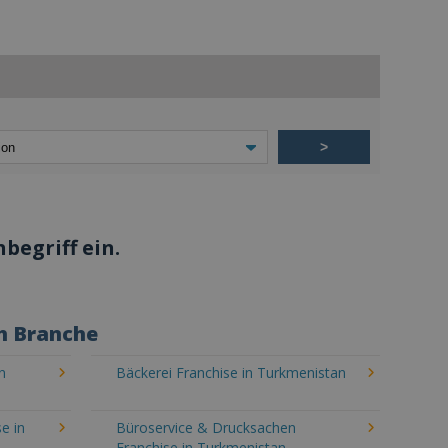
>
begriff ein.
h Branche
n
Bäckerei Franchise in Turkmenistan
e in
Büroservice & Drucksachen
Franchise in Turkmenistan