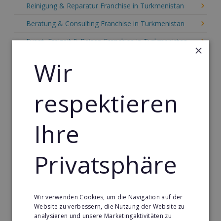
Reinigung & Reparatur Franchise in Turkmenistan
Beratung & Consulting Franchise in Turkmenistan
Event, Freizeit & Reisen Franchise in Turkmenistan
×
Einzelhandel Franchise in Turkmenistan
Wir
Gebäude & Haustechnik Franchise in Turkmenistan
respektieren
Handwerk Franchise in Turkmenistan
Dienstleistungsfranchise in Turkmenistan
Ihre
Telekommunikation Franchise in Turkmenistan
Gastronomie & Bringdienst Franchise in
Privatsphäre
Turkmenistan
Sport Franchise in Turkmenistan
Kaffee & Café Franchise in Turkmenistan
Wir verwenden Cookies, um die Navigation auf der
Website zu verbessern, die Nutzung der Website zu
Tier- & Zoobedarf Franchise in Turkmenistan
analysieren und unsere Marketingaktivitäten zu