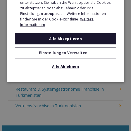
unterstützen. Sie haben die Wahl, optionale Cookies
Immobilien Franchise in Turkmenistan
zu akzeptieren oder abzulehnen oder Ihre
Einstellungen anzupassen. Weitere Informationen
Kinder & Erziehung Franchise in Turkmenistan
finden Sie in der Cookie-Richtlinie.
Weitere
Informationen
Kosmetik Franchise in Turkmenistan
Lebensmittel Franchise in Turkmenistan
Alle Akzeptieren
Medien & Werbung Franchise in Turkmenistan
Einstellungen Verwalten
Möbel & Einrichtung Franchise in Turkmenistan
Alle Ablehnen
Nachhilfe & Weiterbildung Franchise in Turkmenistan
Pizza Franchise in Turkmenistan
Restaurant & Systemgastronomie Franchise in
Turkmenistan
Vertriebsfranchise in Turkmenistan