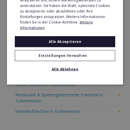
analysieren und unsere Marketingaktivitäten zu
Tier- & Zoobedarf Franchise in Turkmenistan
unterstützen. Sie haben die Wahl, optionale Cookies
Immobilien Franchise in Turkmenistan
zu akzeptieren oder abzulehnen oder Ihre
Einstellungen anzupassen. Weitere Informationen
Kinder & Erziehung Franchise in Turkmenistan
finden Sie in der Cookie-Richtlinie.
Weitere
Informationen
Kosmetik Franchise in Turkmenistan
Alle Akzeptieren
Lebensmittel Franchise in Turkmenistan
Medien & Werbung Franchise in Turkmenistan
Einstellungen Verwalten
Möbel & Einrichtung Franchise in Turkmenistan
Alle Ablehnen
Nachhilfe & Weiterbildung Franchise in Turkmenistan
Pizza Franchise in Turkmenistan
Restaurant & Systemgastronomie Franchise in
Turkmenistan
Vertriebsfranchise in Turkmenistan