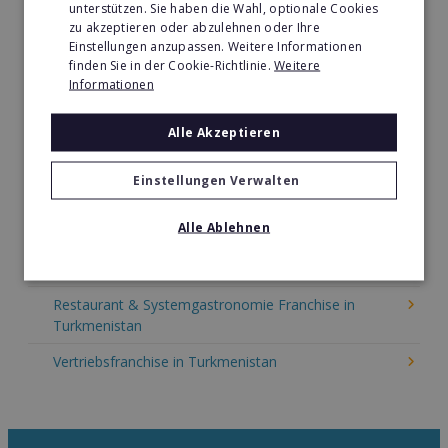
unterstützen. Sie haben die Wahl, optionale Cookies
Immobilien Franchise in Turkmenistan
zu akzeptieren oder abzulehnen oder Ihre
Einstellungen anzupassen. Weitere Informationen
Kinder & Erziehung Franchise in Turkmenistan
finden Sie in der Cookie-Richtlinie.
Weitere
Informationen
Kosmetik Franchise in Turkmenistan
Lebensmittel Franchise in Turkmenistan
Alle Akzeptieren
Medien & Werbung Franchise in Turkmenistan
Einstellungen Verwalten
Möbel & Einrichtung Franchise in Turkmenistan
Alle Ablehnen
Nachhilfe & Weiterbildung Franchise in Turkmenistan
Pizza Franchise in Turkmenistan
Restaurant & Systemgastronomie Franchise in
Turkmenistan
Vertriebsfranchise in Turkmenistan