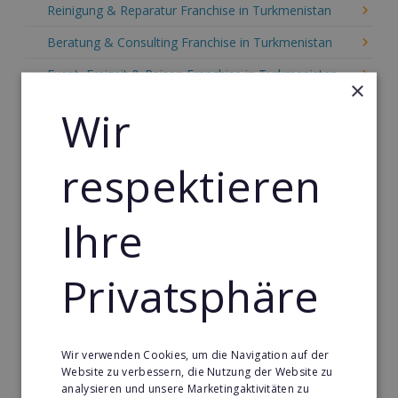
Reinigung & Reparatur Franchise in Turkmenistan
Beratung & Consulting Franchise in Turkmenistan
Event, Freizeit & Reisen Franchise in Turkmenistan
×
Einzelhandel Franchise in Turkmenistan
Wir
Gebäude & Haustechnik Franchise in Turkmenistan
respektieren
Handwerk Franchise in Turkmenistan
Dienstleistungsfranchise in Turkmenistan
Ihre
Telekommunikation Franchise in Turkmenistan
Gastronomie & Bringdienst Franchise in
Privatsphäre
Turkmenistan
Sport Franchise in Turkmenistan
Kaffee & Café Franchise in Turkmenistan
Wir verwenden Cookies, um die Navigation auf der
Website zu verbessern, die Nutzung der Website zu
Tier- & Zoobedarf Franchise in Turkmenistan
analysieren und unsere Marketingaktivitäten zu