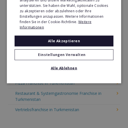
analysieren und unsere Marketingaktivitäten zu
Tier- & Zoobedarf Franchise in Turkmenistan
unterstützen. Sie haben die Wahl, optionale Cookies
Immobilien Franchise in Turkmenistan
zu akzeptieren oder abzulehnen oder Ihre
Einstellungen anzupassen. Weitere Informationen
Kinder & Erziehung Franchise in Turkmenistan
finden Sie in der Cookie-Richtlinie.
Weitere
Informationen
Kosmetik Franchise in Turkmenistan
Alle Akzeptieren
Lebensmittel Franchise in Turkmenistan
Medien & Werbung Franchise in Turkmenistan
Einstellungen Verwalten
Möbel & Einrichtung Franchise in Turkmenistan
Alle Ablehnen
Nachhilfe & Weiterbildung Franchise in Turkmenistan
Pizza Franchise in Turkmenistan
Restaurant & Systemgastronomie Franchise in
Turkmenistan
Vertriebsfranchise in Turkmenistan