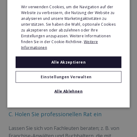
eigenen Franchiseunternehmen zu informieren.
Wir verwenden Cookies, um die Navigation auf der
Website zu verbessern, die Nutzung der Website zu
Besuchen Sie bestehende
analysieren und unsere Marketingaktivitäten zu
Franchisestandorte
unterstützen. Sie haben die Wahl, optionale Cookies
zu akzeptieren oder abzulehnen oder Ihre
Einstellungen anzupassen. Weitere Informationen
Vereinbaren Sie, wenn möglich, mit einem oder zwei
finden Sie in der Cookie-Richtlinie.
Weitere
Franchisenehmern einen persönlichen Besuch in
Informationen
deren Unternehmen. Ein guter Franchisegeber wird
Ihnen helfen, den Kontakt herzustellen. Der Besuch
Alle Akzeptieren
ist die beste Möglichkeit, das Unternehmen in
Aktion zu sehen, den
Einstellungen Verwalten
Franchisenehmern/Mitarbeitern Fragen zu stellen
Alle Ablehnen
und ein Gefühl für das Unternehmen zu bekommen,
das Sie zu besitzen und zu betreiben gedenken.
C. Holen Sie professionellen Rat ein
Lassen Sie sich von Fachleuten beraten; z. B. von
Franchise-Anwälten und Buchhaltern, die mit