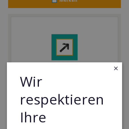
×
Wir
4A+B
respektieren
Ohne Vorkenntnisse ein lukratives Unternehmen in
einem der profitabelsten Märkte weltweit gründen
Ihre
Min. Eigenkapital:
14.500€