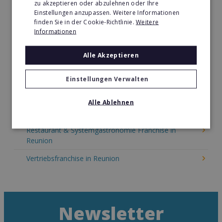
zu akzeptieren oder abzulehnen oder Ihre
Kinder & Erziehung Franchise in Reunion
Einstellungen anzupassen. Weitere Informationen
finden Sie in der Cookie-Richtlinie.
Weitere
Kosmetik Franchise in Reunion
Informationen
Lebensmittel Franchise in Reunion
Alle Akzeptieren
Medien & Werbung Franchise in Reunion
Möbel & Einrichtung Franchise in Reunion
Einstellungen Verwalten
Nachhilfe & Weiterbildung Franchise in Reunion
Alle Ablehnen
Pizza Franchise in Reunion
Restaurant & Systemgastronomie Franchise in
Reunion
Vertriebsfranchise in Reunion
Newsletter