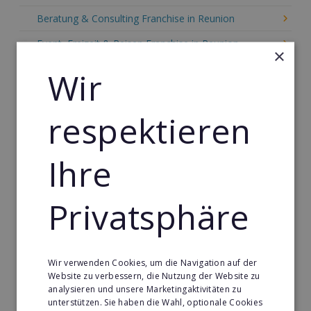
Beratung & Consulting Franchise in Reunion
Event, Freizeit & Reisen Franchise in Reunion
×
Einzelhandel Franchise in Reunion
Wir
Gebäude & Haustechnik Franchise in Reunion
respektieren
Handwerk Franchise in Reunion
Dienstleistungsfranchise in Reunion
Ihre
Telekommunikation Franchise in Reunion
Gastronomie & Bringdienst Franchise in Reunion
Privatsphäre
Sport Franchise in Reunion
Kaffee & Café Franchise in Reunion
Wir verwenden Cookies, um die Navigation auf der
Tier- & Zoobedarf Franchise in Reunion
Website zu verbessern, die Nutzung der Website zu
analysieren und unsere Marketingaktivitäten zu
Immobilien Franchise in Reunion
unterstützen. Sie haben die Wahl, optionale Cookies