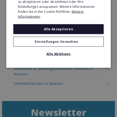
zu akzeptieren oder abzulehnen oder Ihre
Kinder & Erziehung Franchise in Reunion
Einstellungen anzupassen. Weitere Informationen
finden Sie in der Cookie-Richtlinie.
Weitere
Kosmetik Franchise in Reunion
Informationen
Lebensmittel Franchise in Reunion
Alle Akzeptieren
Medien & Werbung Franchise in Reunion
Möbel & Einrichtung Franchise in Reunion
Einstellungen Verwalten
Nachhilfe & Weiterbildung Franchise in Reunion
Alle Ablehnen
Pizza Franchise in Reunion
Restaurant & Systemgastronomie Franchise in
Reunion
Vertriebsfranchise in Reunion
Newsletter