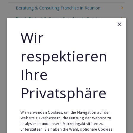
Beratung & Consulting Franchise in Reunion
Event, Freizeit & Reisen Franchise in Reunion
×
Einzelhandel Franchise in Reunion
Wir
Gebäude & Haustechnik Franchise in Reunion
respektieren
Handwerk Franchise in Reunion
Dienstleistungsfranchise in Reunion
Ihre
Telekommunikation Franchise in Reunion
Gastronomie & Bringdienst Franchise in Reunion
Privatsphäre
Sport Franchise in Reunion
Kaffee & Café Franchise in Reunion
Wir verwenden Cookies, um die Navigation auf der
Tier- & Zoobedarf Franchise in Reunion
Website zu verbessern, die Nutzung der Website zu
analysieren und unsere Marketingaktivitäten zu
Immobilien Franchise in Reunion
unterstützen. Sie haben die Wahl, optionale Cookies