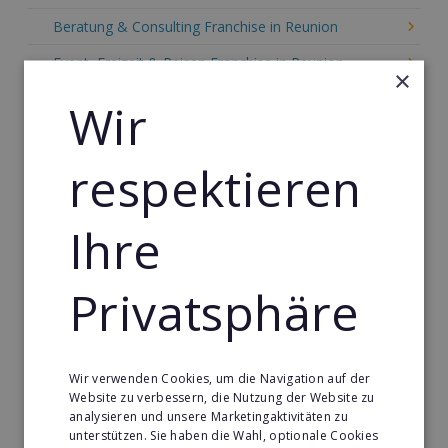
Beratung & Consulting Franchise in Reunion
Event, Freizeit & Reisen Franchise in Reunion
×
Einzelhandel Franchise in Reunion
Wir
Gebäude & Haustechnik Franchise in Reunion
respektieren
Handwerk Franchise in Reunion
Dienstleistungsfranchise in Reunion
Ihre
Telekommunikation Franchise in Reunion
Gastronomie & Bringdienst Franchise in Reunion
Privatsphäre
Sport Franchise in Reunion
Kaffee & Café Franchise in Reunion
Wir verwenden Cookies, um die Navigation auf der
Tier- & Zoobedarf Franchise in Reunion
Website zu verbessern, die Nutzung der Website zu
analysieren und unsere Marketingaktivitäten zu
Immobilien Franchise in Reunion
unterstützen. Sie haben die Wahl, optionale Cookies