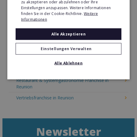
zu akzeptieren oder abzulehnen oder Ihre
Kinder & Erziehung Franchise in Reunion
Einstellungen anzupassen. Weitere Informationen
finden Sie in der Cookie-Richtlinie.
Weitere
Kosmetik Franchise in Reunion
Informationen
Lebensmittel Franchise in Reunion
Alle Akzeptieren
Medien & Werbung Franchise in Reunion
Möbel & Einrichtung Franchise in Reunion
Einstellungen Verwalten
Nachhilfe & Weiterbildung Franchise in Reunion
Alle Ablehnen
Pizza Franchise in Reunion
Restaurant & Systemgastronomie Franchise in
Reunion
Vertriebsfranchise in Reunion
Newsletter