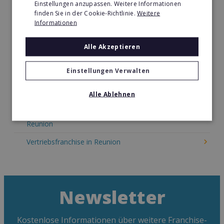
Einstellungen anzupassen. Weitere Informationen
Kosmetik Franchise in Reunion
finden Sie in der Cookie-Richtlinie.
Weitere
Informationen
Lebensmittel Franchise in Reunion
Medien & Werbung Franchise in Reunion
Alle Akzeptieren
Möbel & Einrichtung Franchise in Reunion
Einstellungen Verwalten
Nachhilfe & Weiterbildung Franchise in Reunion
Alle Ablehnen
Pizza Franchise in Reunion
Restaurant & Systemgastronomie Franchise in
Reunion
Vertriebsfranchise in Reunion
Newsletter
Kostenlose Informationen über weitere Franchise-