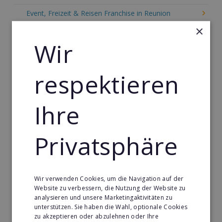
Event, Freizeit & Reisen Franchise in Reunion
×
Einzelhandel Franchise in Reunion
Wir
Gebäude & Haustechnik Franchise in Reunion
Handwerk Franchise in Reunion
respektieren
Dienstleistungsfranchise in Reunion
Telekommunikation Franchise in Reunion
Ihre
Gastronomie & Bringdienst Franchise in Reunion
Privatsphäre
Sport Franchise in Reunion
Kaffee & Café Franchise in Reunion
Tier- & Zoobedarf Franchise in Reunion
Wir verwenden Cookies, um die Navigation auf der
Website zu verbessern, die Nutzung der Website zu
Immobilien Franchise in Reunion
analysieren und unsere Marketingaktivitäten zu
unterstützen. Sie haben die Wahl, optionale Cookies
Kinder & Erziehung Franchise in Reunion
zu akzeptieren oder abzulehnen oder Ihre