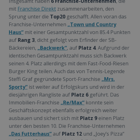
Insgesamt haben
6 Franchise-Unternehmen
, die
mit
Franchise Direkt
zusammenarbeiten, den
Sprung unter die
Top20
geschafft. Allen voran das
Franchise-Unternehmen
„Town und Country
Haus“
mit einer Gesamtpunktzahl von 85.4 Punkten
auf
Rang 3
, dicht gefolgt vom Erfinder der SB-
Bäckereien,
„Backwerk“
, auf
Platz 4
. Aufgrund der
identischen Gesamtpunktzahl muss sich Backwerk
seinen 4. Platz allerdings mit dem Fast-Food-Riesen
Burger King teilen. Auch das von Tennis-Legende
Steffi Graf gegründete Sport-Franchise
„Mrs.
Sporty“
ist weiter auf Erfolgskurs und wird in der
diesjährigen Rangliste auf
Platz 6
geführt. Das
Immobilien-Franchise
„Re/Max“
konnte sein
Geschäftskonzept ebenfalls erfolgreich weiter
ausbauen und sichert sich mit
Platz 9
einen Platz
unter den besten 10. Die Franchise-Unternehmen
„Das Futterhaus“
auf
Platz 12
und „Joey’s Pizza“