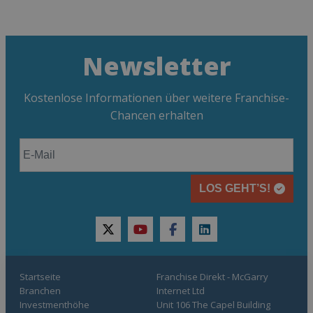
Newsletter
Kostenlose Informationen über weitere Franchise-
Chancen erhalten
LOS GEHT’S!
twitter
youtube
facebook
linkedin
Startseite
Franchise Direkt - McGarry
Branchen
Internet Ltd
Investmenthöhe
Unit 106 The Capel Building