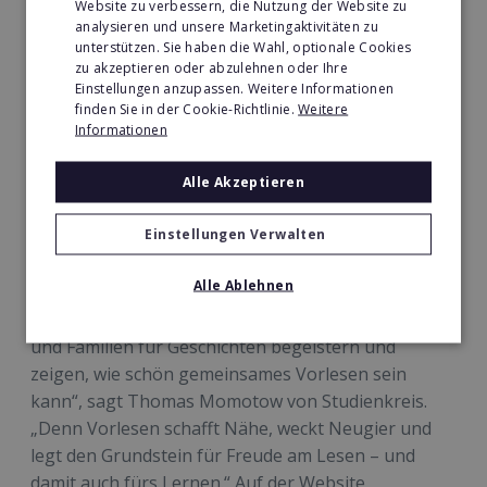
chaotische, aber herzerfrischende
Website zu verbessern, die Nutzung der Website zu
analysieren und unsere Marketingaktivitäten zu
Adventsüberraschungen. Neben den beiden
unterstützen. Sie haben die Wahl, optionale Cookies
Vorlesevideos erzählen Anna und Luisa in weiteren
zu akzeptieren oder abzulehnen oder Ihre
Clips, wie sie zu Landessiegerinnen des
Einstellungen anzupassen. Weitere Informationen
finden Sie in der Cookie-Richtlinie.
Weitere
Vorlesewettbewerbs wurden und welche Bücher sie
Informationen
besonders lieben.
Alle Akzeptieren
Auf der Studienkreis-Website verraten die
Schülerinnen außerdem ihre zehn persönlichen
Einstellungen Verwalten
Buchtipps für Kinder und Jugendliche.
Alle Ablehnen
„Vorlesen schafft Nähe“
„Mit unserer Aktion Leselust möchten wir Kinder
und Familien für Geschichten begeistern und
zeigen, wie schön gemeinsames Vorlesen sein
kann“, sagt Thomas Momotow von Studienkreis.
„Denn Vorlesen schafft Nähe, weckt Neugier und
legt den Grundstein für Freude am Lesen – und
damit auch fürs Lernen.“ Auf der Website