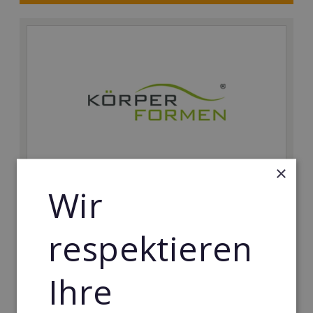
×
Wir
Körperformen EMS
Körperformen - Erfolg mit medizinisch erprobtem
respektieren
EMS-Equipment. Hier mehr erfahren
Min. Eigenkapital:
Ihre
5.000€