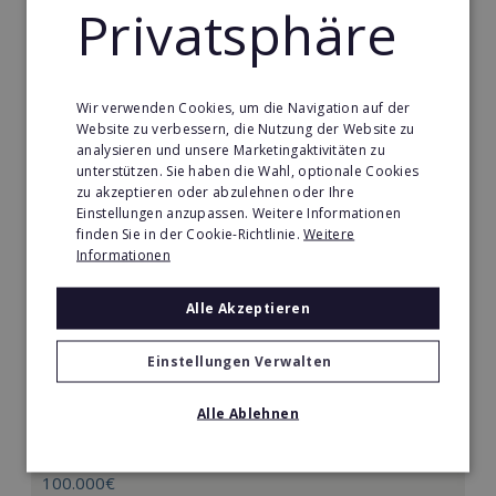
Merken
Privatsphäre
Wir verwenden Cookies, um die Navigation auf der
Website zu verbessern, die Nutzung der Website zu
analysieren und unsere Marketingaktivitäten zu
unterstützen. Sie haben die Wahl, optionale Cookies
zu akzeptieren oder abzulehnen oder Ihre
Einstellungen anzupassen. Weitere Informationen
finden Sie in der Cookie-Richtlinie.
Weitere
Informationen
Alle Akzeptieren
Mindways 3D TrickArt
Einstellungen Verwalten
3D TrickArt ist der neue Mega-Freizeittrend für die
ganze Familie.
Alle Ablehnen
Min. Eigenkapital:
100.000€