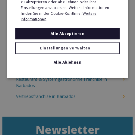
zu akzeptieren oder abzulehnen oder Ihre
Kinder & Erziehung Franchise in Barbados
Einstellungen anzupassen. Weitere Informationen
finden Sie in der Cookie-Richtlinie.
Weitere
Kosmetik Franchise in Barbados
Informationen
Lebensmittel Franchise in Barbados
Alle Akzeptieren
Medien & Werbung Franchise in Barbados
Möbel & Einrichtung Franchise in Barbados
Einstellungen Verwalten
Nachhilfe & Weiterbildung Franchise in Barbados
Alle Ablehnen
Pizza Franchise in Barbados
Restaurant & Systemgastronomie Franchise in
Barbados
Vertriebsfranchise in Barbados
Newsletter