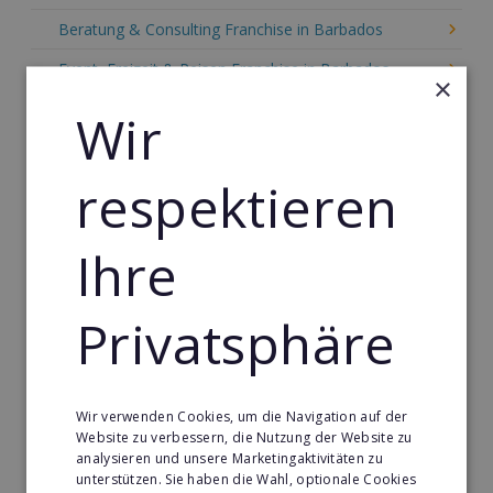
Beratung & Consulting Franchise in Barbados
Event, Freizeit & Reisen Franchise in Barbados
×
Einzelhandel Franchise in Barbados
Wir
Gebäude & Haustechnik Franchise in Barbados
respektieren
Handwerk Franchise in Barbados
Dienstleistungsfranchise in Barbados
Ihre
Telekommunikation Franchise in Barbados
Gastronomie & Bringdienst Franchise in Barbados
Privatsphäre
Sport Franchise in Barbados
Kaffee & Café Franchise in Barbados
Wir verwenden Cookies, um die Navigation auf der
Tier- & Zoobedarf Franchise in Barbados
Website zu verbessern, die Nutzung der Website zu
analysieren und unsere Marketingaktivitäten zu
Immobilien Franchise in Barbados
unterstützen. Sie haben die Wahl, optionale Cookies