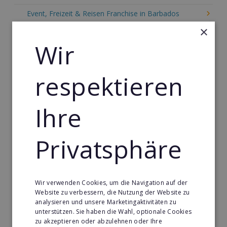
Event, Freizeit & Reisen Franchise in Barbados
×
Einzelhandel Franchise in Barbados
Wir
Gebäude & Haustechnik Franchise in Barbados
Handwerk Franchise in Barbados
respektieren
Dienstleistungsfranchise in Barbados
Telekommunikation Franchise in Barbados
Ihre
Gastronomie & Bringdienst Franchise in Barbados
Privatsphäre
Sport Franchise in Barbados
Kaffee & Café Franchise in Barbados
Tier- & Zoobedarf Franchise in Barbados
Wir verwenden Cookies, um die Navigation auf der
Website zu verbessern, die Nutzung der Website zu
Immobilien Franchise in Barbados
analysieren und unsere Marketingaktivitäten zu
unterstützen. Sie haben die Wahl, optionale Cookies
Kinder & Erziehung Franchise in Barbados
zu akzeptieren oder abzulehnen oder Ihre