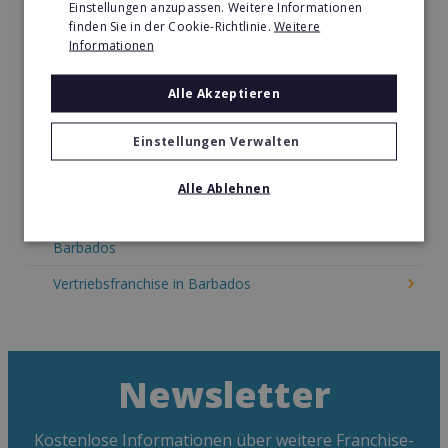
Einstellungen anzupassen. Weitere Informationen
Kosmetik Franchise in Barbados
finden Sie in der Cookie-Richtlinie.
Weitere
Informationen
Lebensmittel Franchise in Barbados
Medien & Werbung Franchise in Barbados
Alle Akzeptieren
Möbel & Einrichtung Franchise in Barbados
Einstellungen Verwalten
Nachhilfe & Weiterbildung Franchise in Barbados
Alle Ablehnen
Pizza Franchise in Barbados
Restaurant & Systemgastronomie Franchise in
Barbados
Vertriebsfranchise in Barbados
Newsletter
Kostenlose Informationen über weitere Franchise-