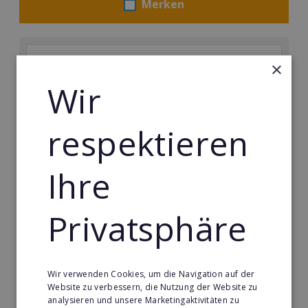
Merken
×
Wir
respektieren
Ihre
Privatsphäre
Körperformen EMS
Körperformen - Erfolg mit medizinisch erprobtem
EMS-Equipment. Hier mehr erfahren
Wir verwenden Cookies, um die Navigation auf der
Min. Eigenkapital:
Website zu verbessern, die Nutzung der Website zu
5.000€
analysieren und unsere Marketingaktivitäten zu