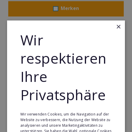
Merken
×
Wir
respektieren
Ihre
Privatsphäre
Körperformen EMS
Körperformen - Erfolg mit medizinisch erprobtem
Wir verwenden Cookies, um die Navigation auf der
EMS-Equipment. Hier mehr erfahren
Website zu verbessern, die Nutzung der Website zu
analysieren und unsere Marketingaktivitäten zu
Min. Eigenkapital:
unterstützen. Sie haben die Wahl, optionale Cookies