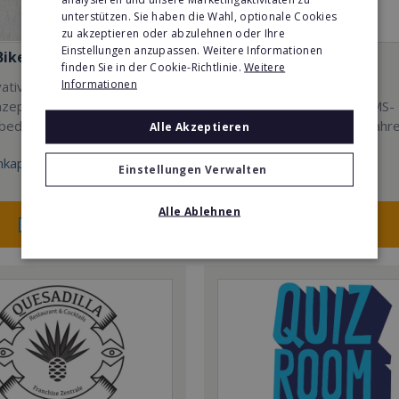
unterstützen. Sie haben die Wahl, optionale Cookies
zu akzeptieren oder abzulehnen oder Ihre
Einstellungen anzupassen. Weitere Informationen
Bike
Körperformen EMS
finden Sie in der Cookie-Richtlinie.
Weitere
Informationen
ative und mobile Coffee-
Körperformen - Erfolg mit
zept mit konkurrenzlosen
medizinisch erprobtem EMS-
sbedingungen.
Equipment. Hier mehr erfahr
Alle Akzeptieren
kapital:
Min. Eigenkapital:
Einstellungen Verwalten
5.000€
Alle Ablehnen
Merken
Merken