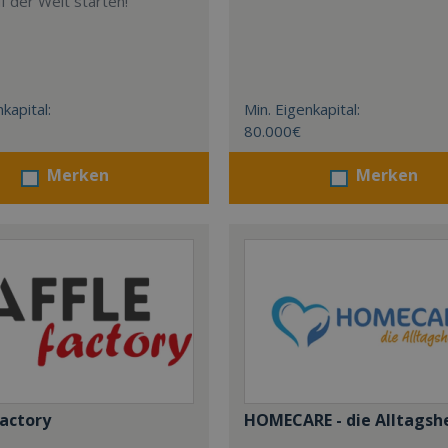
uf der Welt starten!
kapital:
Min. Eigenkapital:
80.000€
Merken
Merken
Factory
HOMECARE - die Alltagsh