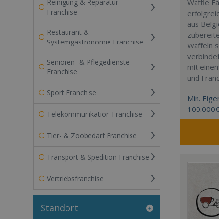
Reinigung & Reparatur
Waffle Fa
Franchise
erfolgre
aus Belgie
Restaurant &
zubereit
Systemgastronomie Franchise
Waffeln s
verbindet
Senioren- & Pflegedienste
mit eine
Franchise
und Fran
Sport Franchise
Min. Eigen
100.000
Telekommunikation Franchise
Tier- & Zoobedarf Franchise
Transport & Spedition Franchise
Vertriebsfranchise
Standort