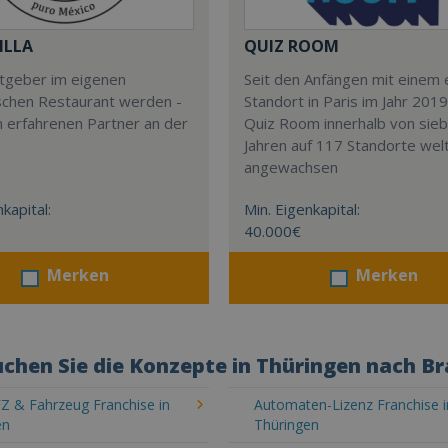
ILLA
QUIZ ROOM
stgeber im eigenen
Seit den Anfängen mit einem 
schen Restaurant werden -
Standort in Paris im Jahr 2019
m erfahrenen Partner an der
Quiz Room innerhalb von sie
Jahren auf 117 Standorte wel
angewachsen
kapital:
Min. Eigenkapital:
40.000€
Merken
Merken
chen Sie die Konzepte in Thüringen nach B
Z & Fahrzeug Franchise in
Automaten-Lizenz Franchise i
en
Thüringen