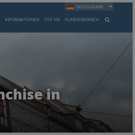
DEUTSCHLAND
INFORMATIONEN
TOP 100
KUNDENBEREICH
en
nchise in