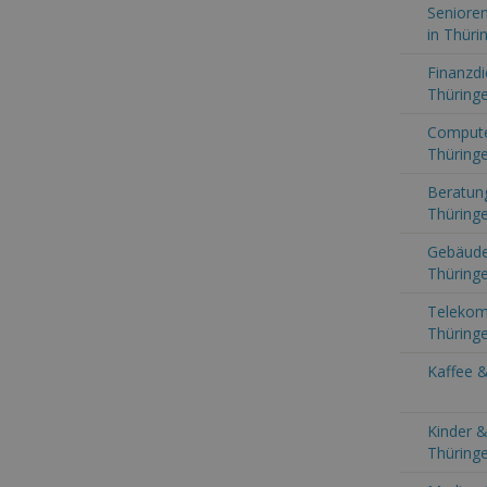
Senioren
in Thüri
Finanzdi
Thüring
Computer
Thüring
Beratung
Thüring
Gebäude
Thüring
Telekom
Thüring
Kaffee &
Kinder &
Thüring