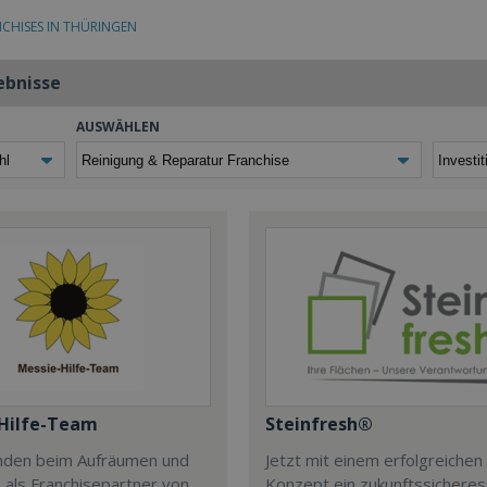
CHISES IN THÜRINGEN
ebnisse
AUSWÄHLEN
Hilfe-Team
Steinfresh®
nden beim Aufräumen und
Jetzt mit einem erfolgreichen
e als Franchisepartner von
Konzept ein zukunftssicheres