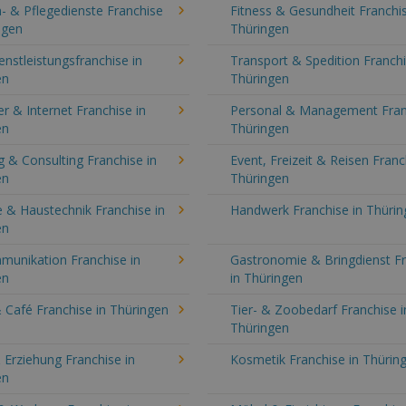
- & Pflegedienste Franchise
Fitness & Gesundheit Franchis
ngen
Thüringen
enstleistungsfranchise in
Transport & Spedition Franchi
en
Thüringen
 & Internet Franchise in
Personal & Management Fran
en
Thüringen
 & Consulting Franchise in
Event, Freizeit & Reisen Franc
en
Thüringen
 & Haustechnik Franchise in
Handwerk Franchise in Thüri
en
munikation Franchise in
Gastronomie & Bringdienst F
en
in Thüringen
 Café Franchise in Thüringen
Tier- & Zoobedarf Franchise i
Thüringen
 Erziehung Franchise in
Kosmetik Franchise in Thürin
en