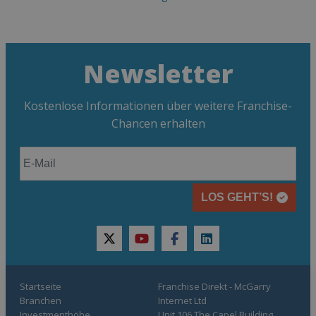
Newsletter
Kostenlose Informationen über weitere Franchise-
Chancen erhalten
LOS GEHT’S!
twitter
youtube
facebook
linkedin
Startseite
Franchise Direkt - McGarry
Branchen
Internet Ltd
Investmenthöhe
Unit 106 The Capel Building