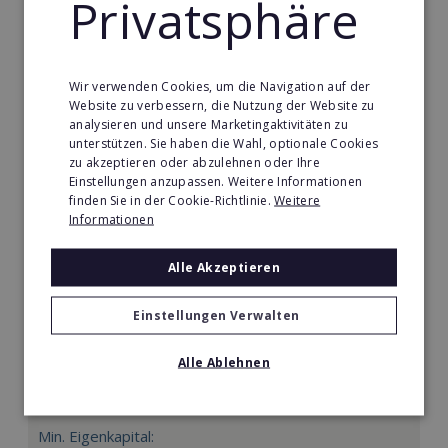
Privatsphäre
Merken
Wir verwenden Cookies, um die Navigation auf der
Website zu verbessern, die Nutzung der Website zu
analysieren und unsere Marketingaktivitäten zu
unterstützen. Sie haben die Wahl, optionale Cookies
zu akzeptieren oder abzulehnen oder Ihre
Einstellungen anzupassen. Weitere Informationen
finden Sie in der Cookie-Richtlinie.
Weitere
Informationen
Alle Akzeptieren
Einstellungen Verwalten
Mindways 3D TrickArt
Alle Ablehnen
3D TrickArt ist der neue Mega-Freizeittrend für die
ganze Familie.
Min. Eigenkapital: