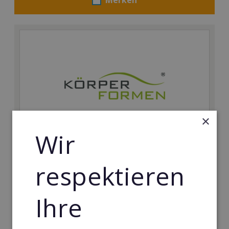
×
Wir
Körperformen EMS
respektieren
Körperformen - Erfolg mit medizinisch erprobtem
EMS-Equipment. Hier mehr erfahren
Ihre
Min. Eigenkapital:
5.000€