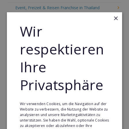
Event, Freizeit & Reisen Franchise in Thailand
×
Einzelhandel Franchise in Thailand
Wir
Gebäude & Haustechnik Franchise in Thailand
Handwerk Franchise in Thailand
respektieren
Dienstleistungsfranchise in Thailand
Telekommunikation Franchise in Thailand
Ihre
Gastronomie & Bringdienst Franchise in Thailand
Privatsphäre
Sport Franchise in Thailand
Kaffee & Café Franchise in Thailand
Tier- & Zoobedarf Franchise in Thailand
Wir verwenden Cookies, um die Navigation auf der
Website zu verbessern, die Nutzung der Website zu
Immobilien Franchise in Thailand
analysieren und unsere Marketingaktivitäten zu
unterstützen. Sie haben die Wahl, optionale Cookies
Kinder & Erziehung Franchise in Thailand
zu akzeptieren oder abzulehnen oder Ihre