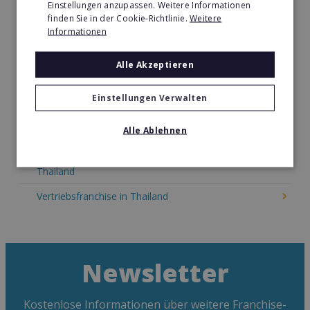
Einstellungen anzupassen. Weitere Informationen
Kosmetik Franchise in Thailand
finden Sie in der Cookie-Richtlinie.
Weitere
Informationen
Lebensmittel Franchise in Thailand
Medien & Werbung Franchise in Thailand
Alle Akzeptieren
Möbel & Einrichtung Franchise in Thailand
Einstellungen Verwalten
Nachhilfe & Weiterbildung Franchise in Thailand
Alle Ablehnen
Pizza Franchise in Thailand
Restaurant & Systemgastronomie Franchise in
Thailand
Vertriebsfranchise in Thailand
Newsletter
Kostenlose Informationen über weitere Franchise-