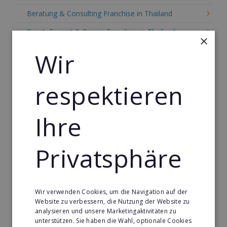
Beratung & Consulting Franchise in Thailand
Event, Freizeit & Reisen Franchise in Thailand
×
Einzelhandel Franchise in Thailand
Wir
Gebäude & Haustechnik Franchise in Thailand
respektieren
Handwerk Franchise in Thailand
Dienstleistungsfranchise in Thailand
Ihre
Telekommunikation Franchise in Thailand
Gastronomie & Bringdienst Franchise in Thailand
Privatsphäre
Sport Franchise in Thailand
Kaffee & Café Franchise in Thailand
Wir verwenden Cookies, um die Navigation auf der
Tier- & Zoobedarf Franchise in Thailand
Website zu verbessern, die Nutzung der Website zu
analysieren und unsere Marketingaktivitäten zu
Immobilien Franchise in Thailand
unterstützen. Sie haben die Wahl, optionale Cookies