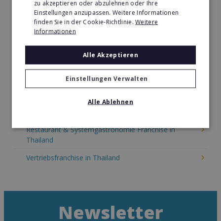
zu akzeptieren oder abzulehnen oder Ihre
Kinder & Erziehung Franchise in Thailand
Einstellungen anzupassen. Weitere Informationen
finden Sie in der Cookie-Richtlinie.
Weitere
Kosmetik Franchise in Thailand
Informationen
Lebensmittel Franchise in Thailand
Alle Akzeptieren
Medien & Werbung Franchise in Thailand
Möbel & Einrichtung Franchise in Thailand
Einstellungen Verwalten
Nachhilfe & Weiterbildung Franchise in Thailand
Alle Ablehnen
Pizza Franchise in Thailand
Restaurant & Systemgastronomie Franchise in
Thailand
Vertriebsfranchise in Thailand
Newsletter