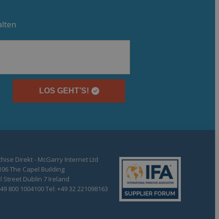
alten
LOS GEHT’S!
hise Direkt - McGarry Internet Ltd
106 The Capel Building
 Street Dublin 7 Ireland
+49 800 1004100 Tel: +49 32 221098163