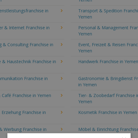
enstleistungsfranchise in
Transport & Spedition Franchi
Yemen
 & Internet Franchise in
Personal & Management Fran
Yemen
 & Consulting Franchise in
Event, Freizeit & Reisen Franc
Yemen
 & Haustechnik Franchise in
Handwerk Franchise in Yeme
munikation Franchise in
Gastronomie & Bringdienst F
in Yemen
& Café Franchise in Yemen
Tier- & Zoobedarf Franchise i
Yemen
 Erziehung Franchise in
Kosmetik Franchise in Yemen
& Werbung Franchise in
Möbel & Einrichtung Franchise
Yemen