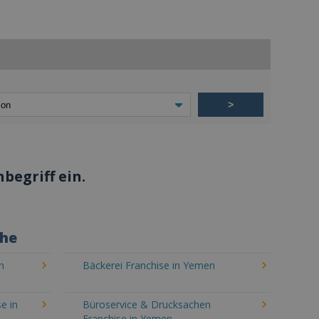
>
begriff ein.
che
n
Bäckerei Franchise in Yemen
e in
Büroservice & Drucksachen
Franchise in Yemen