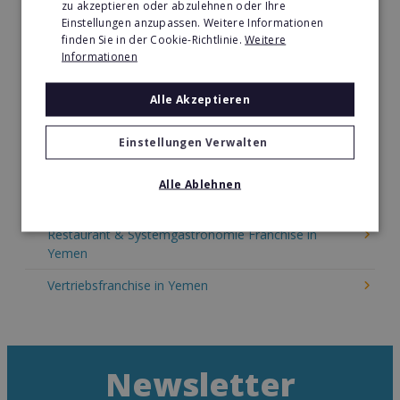
zu akzeptieren oder abzulehnen oder Ihre
Kinder & Erziehung Franchise in Yemen
Einstellungen anzupassen. Weitere Informationen
finden Sie in der Cookie-Richtlinie.
Weitere
Kosmetik Franchise in Yemen
Informationen
Lebensmittel Franchise in Yemen
Alle Akzeptieren
Medien & Werbung Franchise in Yemen
Möbel & Einrichtung Franchise in Yemen
Einstellungen Verwalten
Nachhilfe & Weiterbildung Franchise in Yemen
Alle Ablehnen
Pizza Franchise in Yemen
Restaurant & Systemgastronomie Franchise in
Yemen
Vertriebsfranchise in Yemen
Newsletter