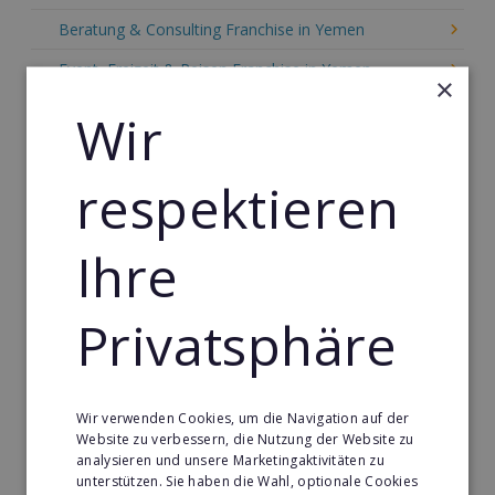
Beratung & Consulting Franchise in Yemen
Event, Freizeit & Reisen Franchise in Yemen
×
Einzelhandel Franchise in Yemen
Wir
Gebäude & Haustechnik Franchise in Yemen
respektieren
Handwerk Franchise in Yemen
Dienstleistungsfranchise in Yemen
Ihre
Telekommunikation Franchise in Yemen
Gastronomie & Bringdienst Franchise in Yemen
Privatsphäre
Sport Franchise in Yemen
Kaffee & Café Franchise in Yemen
Wir verwenden Cookies, um die Navigation auf der
Tier- & Zoobedarf Franchise in Yemen
Website zu verbessern, die Nutzung der Website zu
analysieren und unsere Marketingaktivitäten zu
Immobilien Franchise in Yemen
unterstützen. Sie haben die Wahl, optionale Cookies