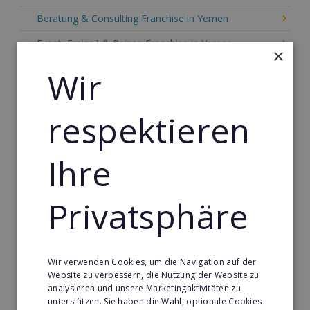
Beratung & Consulting Franchise in Yemen
Event, Freizeit & Reisen Franchise in Yemen
×
Einzelhandel Franchise in Yemen
Wir
Gebäude & Haustechnik Franchise in Yemen
respektieren
Handwerk Franchise in Yemen
Dienstleistungsfranchise in Yemen
Ihre
Telekommunikation Franchise in Yemen
Gastronomie & Bringdienst Franchise in Yemen
Privatsphäre
Sport Franchise in Yemen
Kaffee & Café Franchise in Yemen
Wir verwenden Cookies, um die Navigation auf der
Tier- & Zoobedarf Franchise in Yemen
Website zu verbessern, die Nutzung der Website zu
analysieren und unsere Marketingaktivitäten zu
Immobilien Franchise in Yemen
unterstützen. Sie haben die Wahl, optionale Cookies