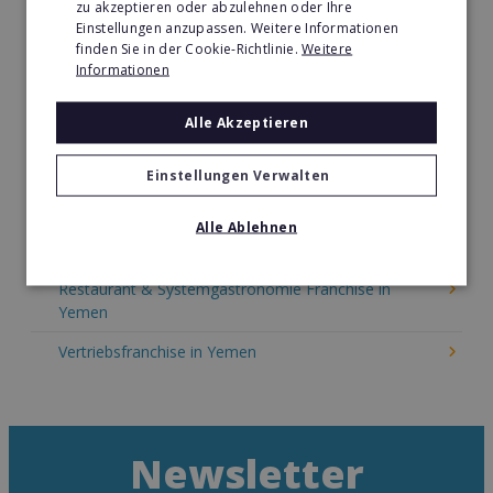
zu akzeptieren oder abzulehnen oder Ihre
Kinder & Erziehung Franchise in Yemen
Einstellungen anzupassen. Weitere Informationen
finden Sie in der Cookie-Richtlinie.
Weitere
Kosmetik Franchise in Yemen
Informationen
Lebensmittel Franchise in Yemen
Alle Akzeptieren
Medien & Werbung Franchise in Yemen
Möbel & Einrichtung Franchise in Yemen
Einstellungen Verwalten
Nachhilfe & Weiterbildung Franchise in Yemen
Alle Ablehnen
Pizza Franchise in Yemen
Restaurant & Systemgastronomie Franchise in
Yemen
Vertriebsfranchise in Yemen
Newsletter