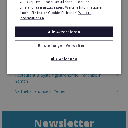
zu akzeptieren oder abzulehnen oder Ihre
Kinder & Erziehung Franchise in Yemen
Einstellungen anzupassen. Weitere Informationen
finden Sie in der Cookie-Richtlinie.
Weitere
Kosmetik Franchise in Yemen
Informationen
Lebensmittel Franchise in Yemen
Alle Akzeptieren
Medien & Werbung Franchise in Yemen
Möbel & Einrichtung Franchise in Yemen
Einstellungen Verwalten
Nachhilfe & Weiterbildung Franchise in Yemen
Alle Ablehnen
Pizza Franchise in Yemen
Restaurant & Systemgastronomie Franchise in
Yemen
Vertriebsfranchise in Yemen
Newsletter