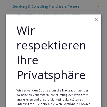
Beratung & Consulting Franchise in Yemen
Event, Freizeit & Reisen Franchise in Yemen
×
Einzelhandel Franchise in Yemen
Wir
Gebäude & Haustechnik Franchise in Yemen
respektieren
Handwerk Franchise in Yemen
Dienstleistungsfranchise in Yemen
Ihre
Telekommunikation Franchise in Yemen
Gastronomie & Bringdienst Franchise in Yemen
Privatsphäre
Sport Franchise in Yemen
Kaffee & Café Franchise in Yemen
Wir verwenden Cookies, um die Navigation auf der
Tier- & Zoobedarf Franchise in Yemen
Website zu verbessern, die Nutzung der Website zu
analysieren und unsere Marketingaktivitäten zu
Immobilien Franchise in Yemen
unterstützen. Sie haben die Wahl, optionale Cookies