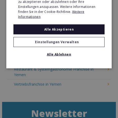
zu akzeptieren oder abzulehnen oder Ihre
Kinder & Erziehung Franchise in Yemen
Einstellungen anzupassen. Weitere Informationen
finden Sie in der Cookie-Richtlinie.
Weitere
Kosmetik Franchise in Yemen
Informationen
Lebensmittel Franchise in Yemen
Alle Akzeptieren
Medien & Werbung Franchise in Yemen
Möbel & Einrichtung Franchise in Yemen
Einstellungen Verwalten
Nachhilfe & Weiterbildung Franchise in Yemen
Alle Ablehnen
Pizza Franchise in Yemen
Restaurant & Systemgastronomie Franchise in
Yemen
Vertriebsfranchise in Yemen
Newsletter