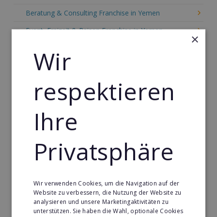
Beratung & Consulting Franchise in Yemen
Event, Freizeit & Reisen Franchise in Yemen
×
Einzelhandel Franchise in Yemen
Wir
Gebäude & Haustechnik Franchise in Yemen
respektieren
Handwerk Franchise in Yemen
Dienstleistungsfranchise in Yemen
Ihre
Telekommunikation Franchise in Yemen
Gastronomie & Bringdienst Franchise in Yemen
Privatsphäre
Sport Franchise in Yemen
Kaffee & Café Franchise in Yemen
Wir verwenden Cookies, um die Navigation auf der
Tier- & Zoobedarf Franchise in Yemen
Website zu verbessern, die Nutzung der Website zu
analysieren und unsere Marketingaktivitäten zu
Immobilien Franchise in Yemen
unterstützen. Sie haben die Wahl, optionale Cookies