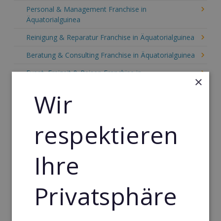
Personal & Management Franchise in
Äquatorialguinea
Reinigung & Reparatur Franchise in Äquatorialguinea
Beratung & Consulting Franchise in Äquatorialguinea
Event, Freizeit & Reisen Franchise in
×
Äquatorialguinea
Wir
Einzelhandel Franchise in Äquatorialguinea
Gebäude & Haustechnik Franchise in
respektieren
Äquatorialguinea
Handwerk Franchise in Äquatorialguinea
Ihre
Dienstleistungsfranchise in Äquatorialguinea
Telekommunikation Franchise in Äquatorialguinea
Privatsphäre
Gastronomie & Bringdienst Franchise in
Äquatorialguinea