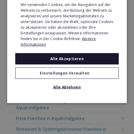
Sport Franchise in Äquatorialguinea
Wir verwenden Cookies, um die Navigation auf der
Website zu verbessern, die Nutzung der Website zu
Kaffee & Café Franchise in Äquatorialguinea
analysieren und unsere Marketingaktivitäten zu
unterstützen. Sie haben die Wahl, optionale Cookies
Tier- & Zoobedarf Franchise in Äquatorialguinea
zu akzeptieren oder abzulehnen oder Ihre
Einstellungen anzupassen. Weitere Informationen
Immobilien Franchise in Äquatorialguinea
finden Sie in der Cookie-Richtlinie.
Weitere
Informationen
Kinder & Erziehung Franchise in Äquatorialguinea
Kosmetik Franchise in Äquatorialguinea
Alle Akzeptieren
Lebensmittel Franchise in Äquatorialguinea
Einstellungen Verwalten
Medien & Werbung Franchise in Äquatorialguinea
Alle Ablehnen
Möbel & Einrichtung Franchise in Äquatorialguinea
Nachhilfe & Weiterbildung Franchise in
Äquatorialguinea
Pizza Franchise in Äquatorialguinea
Restaurant & Systemgastronomie Franchise in