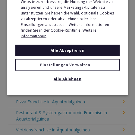
Website zu verbessern, die Nutzung der Website zu
analysieren und unsere Marketingaktivitäten zu
Tier- & Zoobedarf Franchise in Äquatorialguinea
unterstützen. Sie haben die Wahl, optionale Cookies
zu akzeptieren oder abzulehnen oder Ihre
Immobilien Franchise in Äquatorialguinea
Einstellungen anzupassen. Weitere Informationen
Kinder & Erziehung Franchise in Äquatorialguinea
finden Sie in der Cookie-Richtlinie.
Weitere
Informationen
Kosmetik Franchise in Äquatorialguinea
Alle Akzeptieren
Lebensmittel Franchise in Äquatorialguinea
Medien & Werbung Franchise in Äquatorialguinea
Einstellungen Verwalten
Möbel & Einrichtung Franchise in Äquatorialguinea
Alle Ablehnen
Nachhilfe & Weiterbildung Franchise in
Äquatorialguinea
Pizza Franchise in Äquatorialguinea
Restaurant & Systemgastronomie Franchise in
Äquatorialguinea
Vertriebsfranchise in Äquatorialguinea