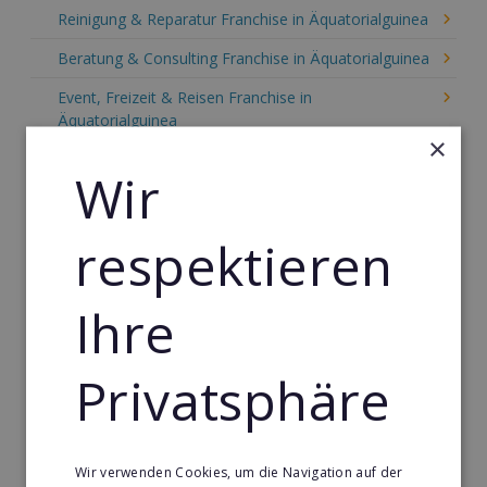
Reinigung & Reparatur Franchise in Äquatorialguinea
Beratung & Consulting Franchise in Äquatorialguinea
Event, Freizeit & Reisen Franchise in
Äquatorialguinea
×
Einzelhandel Franchise in Äquatorialguinea
Wir
Gebäude & Haustechnik Franchise in
Äquatorialguinea
respektieren
Handwerk Franchise in Äquatorialguinea
Dienstleistungsfranchise in Äquatorialguinea
Ihre
Telekommunikation Franchise in Äquatorialguinea
Privatsphäre
Gastronomie & Bringdienst Franchise in
Äquatorialguinea
Sport Franchise in Äquatorialguinea
Wir verwenden Cookies, um die Navigation auf der
Kaffee & Café Franchise in Äquatorialguinea