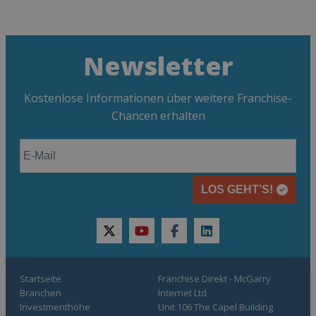
Newsletter
Kostenlose Informationen über weitere Franchise-
Chancen erhalten
LOS GEHT’S!
twitter
youtube
facebook
linkedin
Startseite
Franchise Direkt - McGarry
Branchen
Internet Ltd
Investmenthöhe
Unit 106 The Capel Building