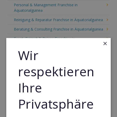
Personal & Management Franchise in
Äquatorialguinea
Reinigung & Reparatur Franchise in Äquatorialguinea
Beratung & Consulting Franchise in Äquatorialguinea
Event, Freizeit & Reisen Franchise in
×
Äquatorialguinea
Wir
Einzelhandel Franchise in Äquatorialguinea
Gebäude & Haustechnik Franchise in
respektieren
Äquatorialguinea
Handwerk Franchise in Äquatorialguinea
Ihre
Dienstleistungsfranchise in Äquatorialguinea
Telekommunikation Franchise in Äquatorialguinea
Privatsphäre
Gastronomie & Bringdienst Franchise in
Äquatorialguinea