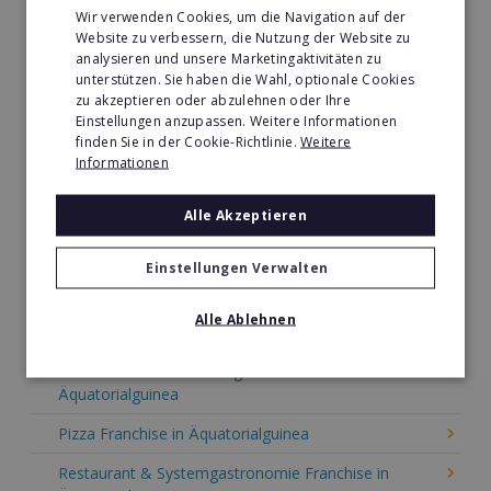
Sport Franchise in Äquatorialguinea
Wir verwenden Cookies, um die Navigation auf der
Website zu verbessern, die Nutzung der Website zu
Kaffee & Café Franchise in Äquatorialguinea
analysieren und unsere Marketingaktivitäten zu
unterstützen. Sie haben die Wahl, optionale Cookies
Tier- & Zoobedarf Franchise in Äquatorialguinea
zu akzeptieren oder abzulehnen oder Ihre
Einstellungen anzupassen. Weitere Informationen
Immobilien Franchise in Äquatorialguinea
finden Sie in der Cookie-Richtlinie.
Weitere
Informationen
Kinder & Erziehung Franchise in Äquatorialguinea
Kosmetik Franchise in Äquatorialguinea
Alle Akzeptieren
Lebensmittel Franchise in Äquatorialguinea
Einstellungen Verwalten
Medien & Werbung Franchise in Äquatorialguinea
Alle Ablehnen
Möbel & Einrichtung Franchise in Äquatorialguinea
Nachhilfe & Weiterbildung Franchise in
Äquatorialguinea
Pizza Franchise in Äquatorialguinea
Restaurant & Systemgastronomie Franchise in