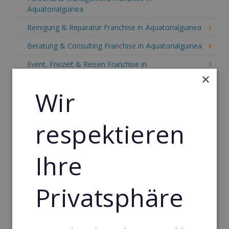
Äquatorialguinea
Reinigung & Reparatur Franchise in Äquatorialguinea
Beratung & Consulting Franchise in Äquatorialguinea
Event, Freizeit & Reisen Franchise in
Äquatorialguinea
×
Wir
Einzelhandel Franchise in Äquatorialguinea
Gebäude & Haustechnik Franchise in
respektieren
Äquatorialguinea
Handwerk Franchise in Äquatorialguinea
Ihre
Dienstleistungsfranchise in Äquatorialguinea
Telekommunikation Franchise in Äquatorialguinea
Privatsphäre
Gastronomie & Bringdienst Franchise in
Äquatorialguinea
Sport Franchise in Äquatorialguinea