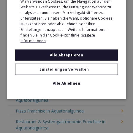
Wir verwenden Cookies, um die Navigation auf der
Website zu verbessern, die Nutzung der Website zu
Kaffee & Café Franchise in Äquatorialguinea
analysieren und unsere Marketingaktivitäten zu
unterstützen. Sie haben die Wahl, optionale Cookies
Tier- & Zoobedarf Franchise in Äquatorialguinea
zu akzeptieren oder abzulehnen oder Ihre
Einstellungen anzupassen. Weitere Informationen
Immobilien Franchise in Äquatorialguinea
finden Sie in der Cookie-Richtlinie.
Weitere
Kinder & Erziehung Franchise in Äquatorialguinea
Informationen
Kosmetik Franchise in Äquatorialguinea
Alle Akzeptieren
Lebensmittel Franchise in Äquatorialguinea
Einstellungen Verwalten
Medien & Werbung Franchise in Äquatorialguinea
Möbel & Einrichtung Franchise in Äquatorialguinea
Alle Ablehnen
Nachhilfe & Weiterbildung Franchise in
Äquatorialguinea
Pizza Franchise in Äquatorialguinea
Restaurant & Systemgastronomie Franchise in
Äquatorialguinea