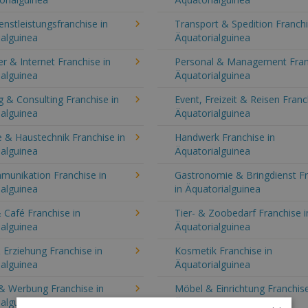
enstleistungsfranchise in
Transport & Spedition Franchi
alguinea
Äquatorialguinea
 & Internet Franchise in
Personal & Management Fran
alguinea
Äquatorialguinea
 & Consulting Franchise in
Event, Freizeit & Reisen Franc
alguinea
Äquatorialguinea
 & Haustechnik Franchise in
Handwerk Franchise in
alguinea
Äquatorialguinea
munikation Franchise in
Gastronomie & Bringdienst F
alguinea
in Äquatorialguinea
 Café Franchise in
Tier- & Zoobedarf Franchise i
alguinea
Äquatorialguinea
 Erziehung Franchise in
Kosmetik Franchise in
alguinea
Äquatorialguinea
& Werbung Franchise in
Möbel & Einrichtung Franchise
alguinea
Äquatorialguinea