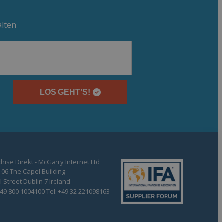
alten
LOS GEHT’S!
hise Direkt - McGarry Internet Ltd
106 The Capel Building
 Street Dublin 7 Ireland
+49 800 1004100 Tel: +49 32 221098163