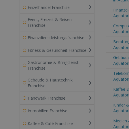
Einzelhandel Franchise
Finanzdi
Äquatori
Event, Freizeit & Reisen
Franchise
Computer
Äquatori
Finanzdienstleistungsfranchise
Beratung
Äquatori
Fitness & Gesundheit Franchise
Gebäude
Gastronomie & Bringdienst
Äquatori
Franchise
Telekom
Äquatori
Gebäude & Haustechnik
Franchise
Kaffee &
Äquatori
Handwerk Franchise
Kinder &
Immobilien Franchise
Äquatori
Medien 
Kaffee & Café Franchise
Äquatori