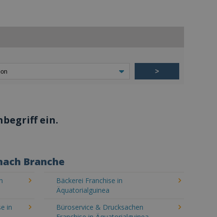
>
begriff ein.
 nach Branche
n
Bäckerei Franchise in
Äquatorialguinea
e in
Büroservice & Drucksachen
Franchise in Äquatorialguinea