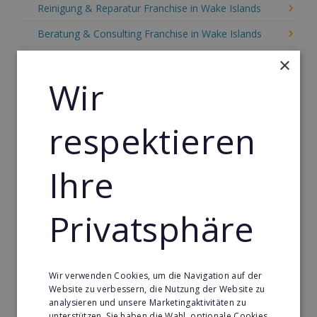
Reinigung & Reparatur Franchise in Wake Islands
Beratung & Consulting Franchise in Wake Islands
Event, Freizeit & Reisen Franchise in Wake Islands
×
Wir
Einzelhandel Franchise in Wake Islands
Gebäude & Haustechnik Franchise in Wake Islands
respektieren
Handwerk Franchise in Wake Islands
Dienstleistungsfranchise in Wake Islands
Ihre
Telekommunikation Franchise in Wake Islands
Gastronomie & Bringdienst Franchise in Wake Islands
Privatsphäre
Sport Franchise in Wake Islands
Kaffee & Café Franchise in Wake Islands
Wir verwenden Cookies, um die Navigation auf der
Tier- & Zoobedarf Franchise in Wake Islands
Website zu verbessern, die Nutzung der Website zu
analysieren und unsere Marketingaktivitäten zu
Immobilien Franchise in Wake Islands
unterstützen. Sie haben die Wahl, optionale Cookies