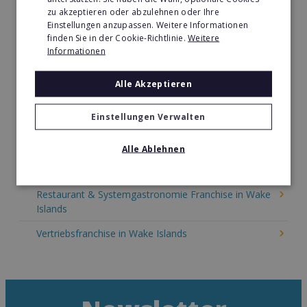
zu akzeptieren oder abzulehnen oder Ihre
Kinder & Erziehung Franchise in Wake Islands
Einstellungen anzupassen. Weitere Informationen
finden Sie in der Cookie-Richtlinie.
Weitere
Kosmetik Franchise in Wake Islands
Informationen
Lebensmittel Franchise in Wake Islands
Alle Akzeptieren
Medien & Werbung Franchise in Wake Islands
Einstellungen Verwalten
Möbel & Einrichtung Franchise in Wake Islands
Nachhilfe & Weiterbildung Franchise in Wake Islands
Alle Ablehnen
Pizza Franchise in Wake Islands
Restaurant & Systemgastronomie Franchise in Wake
Islands
Vertriebsfranchise in Wake Islands