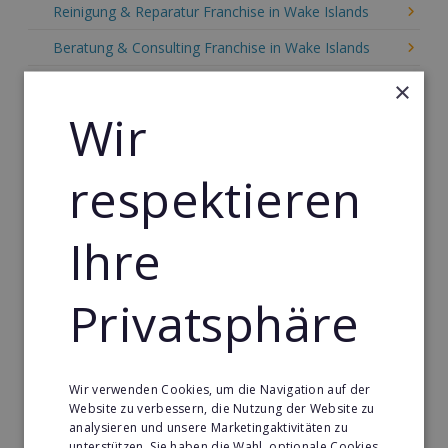
Reinigung & Reparatur Franchise in Wake Islands
Beratung & Consulting Franchise in Wake Islands
Event, Freizeit & Reisen Franchise in Wake Islands
×
Wir
Einzelhandel Franchise in Wake Islands
Gebäude & Haustechnik Franchise in Wake Islands
respektieren
Handwerk Franchise in Wake Islands
Dienstleistungsfranchise in Wake Islands
Ihre
Telekommunikation Franchise in Wake Islands
Gastronomie & Bringdienst Franchise in Wake Islands
Privatsphäre
Sport Franchise in Wake Islands
Kaffee & Café Franchise in Wake Islands
Wir verwenden Cookies, um die Navigation auf der
Tier- & Zoobedarf Franchise in Wake Islands
Website zu verbessern, die Nutzung der Website zu
analysieren und unsere Marketingaktivitäten zu
Immobilien Franchise in Wake Islands
unterstützen. Sie haben die Wahl, optionale Cookies