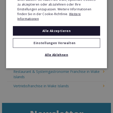
zu akzeptieren oder abzulehnen oder Ihre
Kinder & Erziehung Franchise in Wake Islands
Einstellungen anzupassen. Weitere Informationen
finden Sie in der Cookie-Richtlinie.
Weitere
Kosmetik Franchise in Wake Islands
Informationen
Lebensmittel Franchise in Wake Islands
Alle Akzeptieren
Medien & Werbung Franchise in Wake Islands
Einstellungen Verwalten
Möbel & Einrichtung Franchise in Wake Islands
Nachhilfe & Weiterbildung Franchise in Wake Islands
Alle Ablehnen
Pizza Franchise in Wake Islands
Restaurant & Systemgastronomie Franchise in Wake
Islands
Vertriebsfranchise in Wake Islands