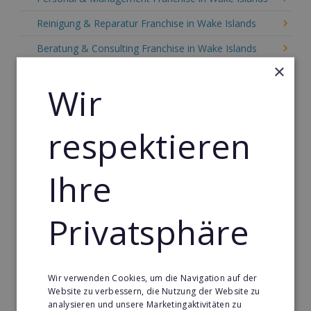
Reinigung & Reparatur Franchise in Wake Islands
Beratung & Consulting Franchise in Wake Islands
×
Event, Freizeit & Reisen Franchise in Wake Islands
Wir
Einzelhandel Franchise in Wake Islands
Gebäude & Haustechnik Franchise in Wake Islands
respektieren
Handwerk Franchise in Wake Islands
Ihre
Dienstleistungsfranchise in Wake Islands
Telekommunikation Franchise in Wake Islands
Privatsphäre
Gastronomie & Bringdienst Franchise in Wake Islands
Sport Franchise in Wake Islands
Kaffee & Café Franchise in Wake Islands
Wir verwenden Cookies, um die Navigation auf der
Website zu verbessern, die Nutzung der Website zu
Tier- & Zoobedarf Franchise in Wake Islands
analysieren und unsere Marketingaktivitäten zu