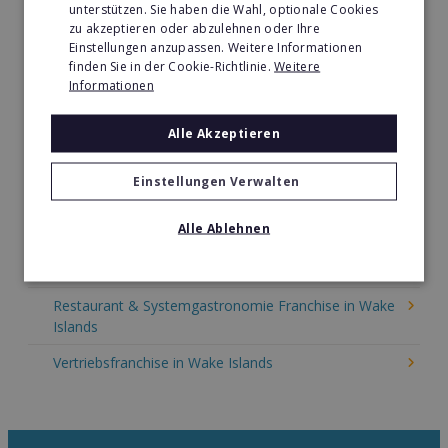
unterstützen. Sie haben die Wahl, optionale Cookies
Immobilien Franchise in Wake Islands
zu akzeptieren oder abzulehnen oder Ihre
Einstellungen anzupassen. Weitere Informationen
Kinder & Erziehung Franchise in Wake Islands
finden Sie in der Cookie-Richtlinie.
Weitere
Informationen
Kosmetik Franchise in Wake Islands
Lebensmittel Franchise in Wake Islands
Alle Akzeptieren
Medien & Werbung Franchise in Wake Islands
Einstellungen Verwalten
Möbel & Einrichtung Franchise in Wake Islands
Alle Ablehnen
Nachhilfe & Weiterbildung Franchise in Wake Islands
Pizza Franchise in Wake Islands
Restaurant & Systemgastronomie Franchise in Wake
Islands
Vertriebsfranchise in Wake Islands